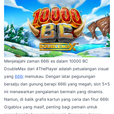
Menjelajahi zaman 666i es dalam 10000 BC
DoubleMax dari 4ThePlayer adalah petualangan visual
yang
666i
memukau. Dengan latar pegunungan
bersalju dan gunung berapi 666i yang megah, slot 5×5
ini menawarkan pengalaman bermain yang dinamis.
Namun, di balik grafis kartun yang ceria dan fitur 666i
Gigablox yang masif, penting bagi pemain untuk