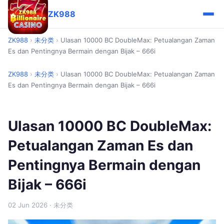
ZK988
ZK988
›
未分类
›
Ulasan 10000 BC DoubleMax: Petualangan Zaman
Es dan Pentingnya Bermain dengan Bijak – 666i
ZK988
›
未分类
›
Ulasan 10000 BC DoubleMax: Petualangan Zaman
Es dan Pentingnya Bermain dengan Bijak – 666i
Ulasan 10000 BC DoubleMax:
Petualangan Zaman Es dan
Pentingnya Bermain dengan
Bijak – 666i
02 Jun 2026
· 未分类