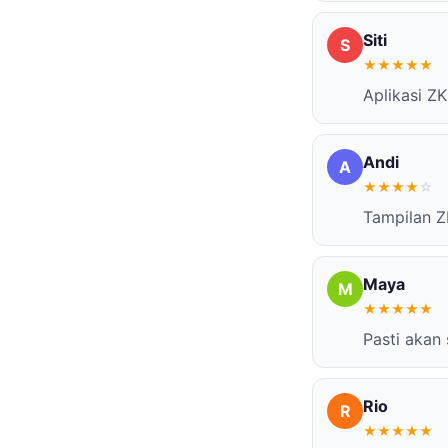
Siti
S
★
★
★
★
★
Aplikasi ZK
Andi
A
★
★
★
★
☆
Tampilan Z
Maya
M
★
★
★
★
★
Pasti akan
Rio
R
★
★
★
★
★