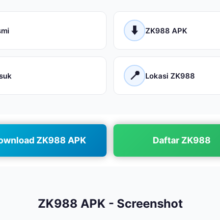
⬇️
smi
ZK988 APK
📍
suk
Lokasi ZK988
ownload ZK988 APK
Daftar ZK988
ZK988 APK - Screenshot