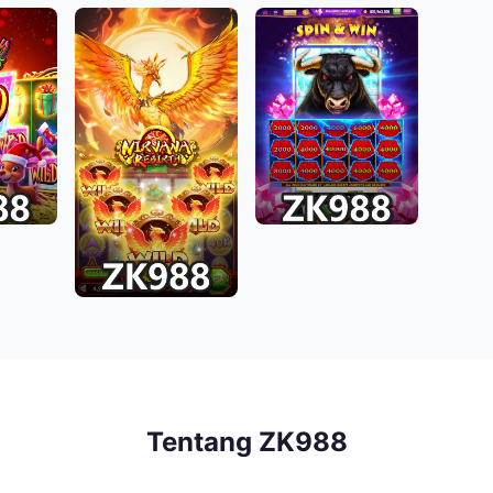
Tentang ZK988