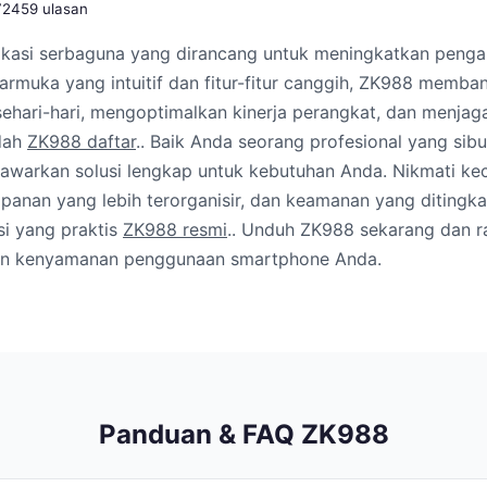
72459 ulasan
ikasi serbaguna yang dirancang untuk meningkatkan pengal
rmuka yang intuitif dan fitur-fitur canggih, ZK988 memba
ehari-hari, mengoptimalkan kinerja perangkat, dan menjaga
dah
ZK988 daftar
.. Baik Anda seorang profesional yang si
awarkan solusi lengkap untuk kebutuhan Anda. Nikmati ke
mpanan yang lebih terorganisir, dan keamanan yang ditingk
si yang praktis
ZK988 resmi
.. Unduh ZK988 sekarang dan 
dan kenyamanan penggunaan smartphone Anda.
Panduan & FAQ ZK988