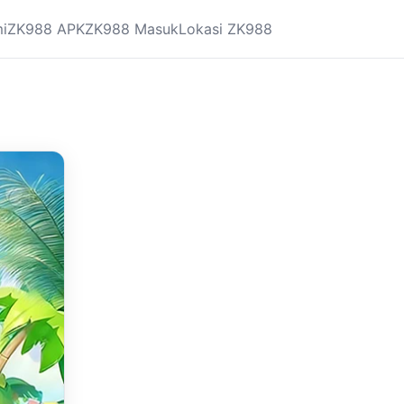
i
ZK988 APK
ZK988 Masuk
Lokasi ZK988