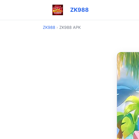
ZK988
ZK988
›
ZK988 APK