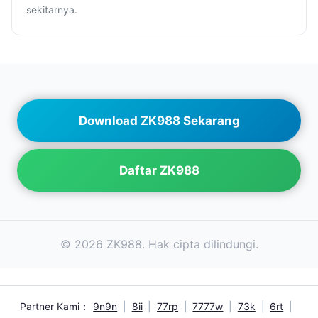
sekitarnya.
Download ZK988 Sekarang
Daftar ZK988
© 2026 ZK988. Hak cipta dilindungi.
Partner Kami：
9n9n
|
8ii
|
77rp
|
7777w
|
73k
|
6rt
|