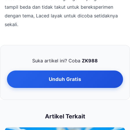
tampil beda dan tidak takut untuk bereksperimen
dengan tema, Laced layak untuk dicoba setidaknya
sekali.
Suka artikel ini? Coba
ZK988
Unduh Gratis
Artikel Terkait