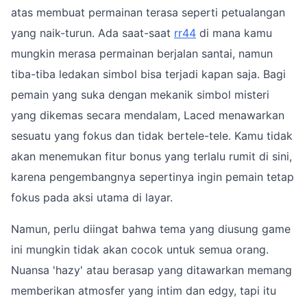
atas membuat permainan terasa seperti petualangan
yang naik-turun. Ada saat-saat
rr44
di mana kamu
mungkin merasa permainan berjalan santai, namun
tiba-tiba ledakan simbol bisa terjadi kapan saja. Bagi
pemain yang suka dengan mekanik simbol misteri
yang dikemas secara mendalam, Laced menawarkan
sesuatu yang fokus dan tidak bertele-tele. Kamu tidak
akan menemukan fitur bonus yang terlalu rumit di sini,
karena pengembangnya sepertinya ingin pemain tetap
fokus pada aksi utama di layar.
Namun, perlu diingat bahwa tema yang diusung game
ini mungkin tidak akan cocok untuk semua orang.
Nuansa 'hazy' atau berasap yang ditawarkan memang
memberikan atmosfer yang intim dan edgy, tapi itu