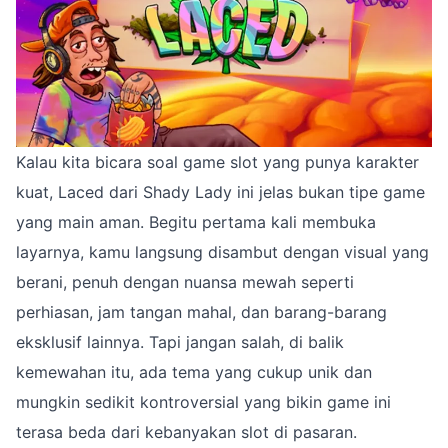
Kalau kita bicara soal game slot yang punya karakter
kuat, Laced dari Shady Lady ini jelas bukan tipe game
yang main aman. Begitu pertama kali membuka
layarnya, kamu langsung disambut dengan visual yang
berani, penuh dengan nuansa mewah seperti
perhiasan, jam tangan mahal, dan barang-barang
eksklusif lainnya. Tapi jangan salah, di balik
kemewahan itu, ada tema yang cukup unik dan
mungkin sedikit kontroversial yang bikin game ini
terasa beda dari kebanyakan slot di pasaran.