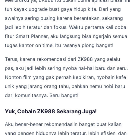
tuh kayak upgrade buat gaya hidup kita. Dari yang
awalnya sering pusing karena berantakan, sekarang
jadi lebih teratur dan fokus. Waktu pertama kali coba
fitur Smart Planner, aku langsung bisa ngerjain semua
tugas kantor on time. Itu rasanya plong banget!
Terus, karena rekomendasi dari ZK988 yang selalu
pas, aku jadi lebih sering nyoba hal-hal baru dan seru.
Nonton film yang gak pernah kepikiran, nyobain kafe
unik yang jarang orang tahu, bahkan nemu hobi baru
dari komunitasnya. Seru banget!
Yuk, Cobain ZK988 Sekarang Juga!
Aku bener-bener rekomendasiin banget buat kalian
yang pengen hidupnya lebih teratur, lebih efisien, dan