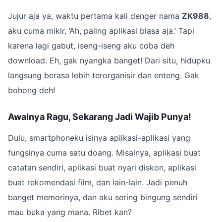
Jujur aja ya, waktu pertama kali denger nama
ZK988
,
aku cuma mikir, ‘Ah, paling aplikasi biasa aja.’ Tapi
karena lagi gabut, iseng-iseng aku coba deh
download. Eh, gak nyangka banget! Dari situ, hidupku
langsung berasa lebih terorganisir dan enteng. Gak
bohong deh!
Awalnya Ragu, Sekarang Jadi Wajib Punya!
Dulu, smartphoneku isinya aplikasi-aplikasi yang
fungsinya cuma satu doang. Misalnya, aplikasi buat
catatan sendiri, aplikasi buat nyari diskon, aplikasi
buat rekomendasi film, dan lain-lain. Jadi penuh
banget memorinya, dan aku sering bingung sendiri
mau buka yang mana. Ribet kan?