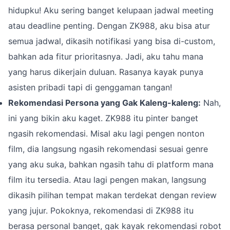
hidupku! Aku sering banget kelupaan jadwal meeting
atau deadline penting. Dengan ZK988, aku bisa atur
semua jadwal, dikasih notifikasi yang bisa di-custom,
bahkan ada fitur prioritasnya. Jadi, aku tahu mana
yang harus dikerjain duluan. Rasanya kayak punya
asisten pribadi tapi di genggaman tangan!
Rekomendasi Persona yang Gak Kaleng-kaleng:
Nah,
ini yang bikin aku kaget. ZK988 itu pinter banget
ngasih rekomendasi. Misal aku lagi pengen nonton
film, dia langsung ngasih rekomendasi sesuai genre
yang aku suka, bahkan ngasih tahu di platform mana
film itu tersedia. Atau lagi pengen makan, langsung
dikasih pilihan tempat makan terdekat dengan review
yang jujur. Pokoknya, rekomendasi di ZK988 itu
berasa personal banget, gak kayak rekomendasi robot