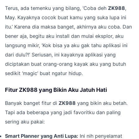
Terus, ada temenku yang bilang, ‘Coba deh
ZK988
,
May. Kayaknya cocok buat kamu yang suka lupa ini
itu.’ Karena dia maksa banget, akhirnya aku coba. Dan
bener aja, begitu aku install dan mulai eksplor, aku
langsung mikir, ‘Kok bisa ya aku gak tahu aplikasi ini
dari dulu?!’ Seriusan, ini kayaknya aplikasi yang
diciptakan buat orang-orang kayak aku yang butuh
sedikit ‘magic’ buat ngatur hidup.
Fitur ZK988 yang Bikin Aku Jatuh Hati
Banyak banget fitur di
ZK988
yang bikin aku betah.
Tapi ada beberapa yang jadi favoritku dan paling
sering aku pakai:
Smart Planner yang Anti Lupa:
Ini nih penyelamat