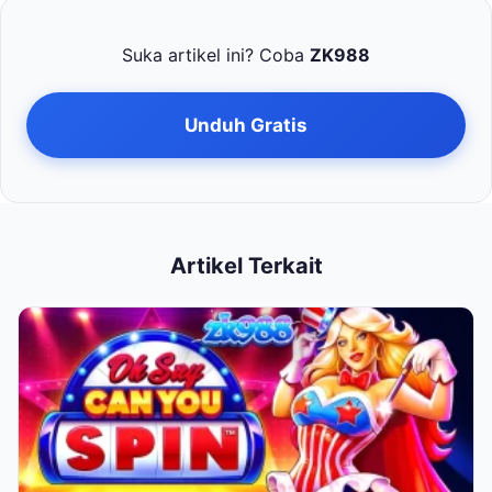
Suka artikel ini? Coba
ZK988
Unduh Gratis
Artikel Terkait